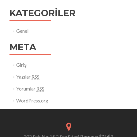
KATEGORILER
Genel
META
Giriş
Yazılar
RSS
Yorumlar
RSS
WordPress.org
302 Sok.No:15 2.San.Sitesi Bornova/İZMİR